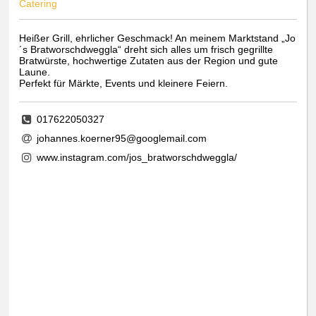
Catering
Heißer Grill, ehrlicher Geschmack! An meinem Marktstand „Jo
´s Bratworschdweggla“ dreht sich alles um frisch gegrillte
Bratwürste, hochwertige Zutaten aus der Region und gute
Laune.
Perfekt für Märkte, Events und kleinere Feiern.
017622050327
johannes.koerner95@googlemail.com
www.instagram.com/jos_bratworschdweggla/